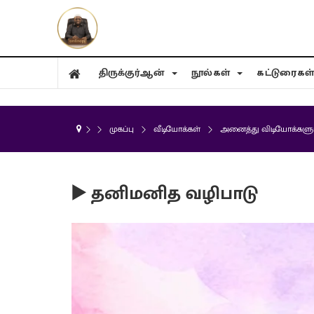
திருக்குர்ஆன்
நூல்கள்
கட்டுரைகள
முகப்பு
வீடியோக்கள்
அனைத்து விடியோக்களு
▶️ தனிமனித வழிபாடு