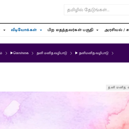
்
வீடியோக்கள்
பிற மதத்தவர்கள் பகுதி
அரசியல் / 
ம்
▶️கொள்கை
தனி மனித வழிபாடு
▶️ தனிமனித வழிபாடு
தனி மனித 