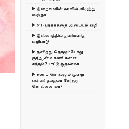
▶️ இறைவனின் காலில் விழுந்து
ஸஜ்தா
▶️ 013- பரக்கத்தை அடையும் வழி
▶️ இஸ்லாத்தில் தனிமனித
வழிபாடு
▶️ தனித்து தொழும்போது
குர்ஆன் வசனங்களை
சத்தம்போட்டு ஓதலாமா
▶️ சலாம் சொல்லும் முறை
என்ன? தஆலா சேர்த்து
சொல்லலாமா?