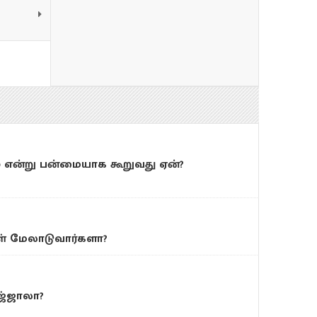
என்று பன்மையாக கூறுவது ஏன்?
் மேலாடுவார்களா?
ஜ்ஜாலா?