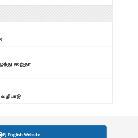
0)
ுந்து ஸஜ்தா
 வழிபாடு
PJ English Website