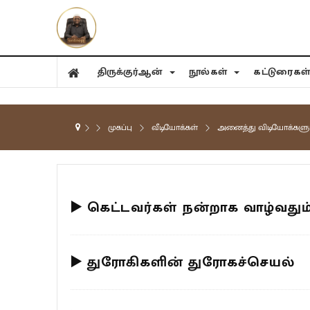
திருக்குர்ஆன்
நூல்கள்
கட்டுரைகள
முகப்பு
வீடியோக்கள்
அனைத்து விடியோக்களு
▶️ கெட்டவர்கள் நன்றாக வாழ்வதும்
▶️ துரோகிகளின் துரோகச்செயல்