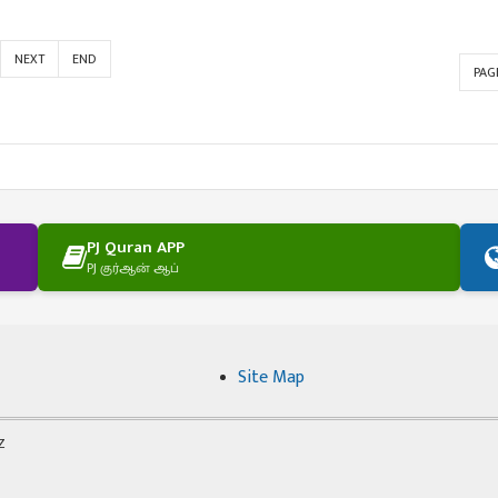
NEXT
END
PAGE
PJ Quran APP
PJ குர்ஆன் ஆப்
Site Map
Z