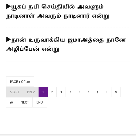
▶️யூசுப் நபி செய்தியில் அவளும்
நாடினாள் அவரும் நாடினார் என்று
▶️நான் உருவாக்கிய ஜமாஅத்தை நானே
அழிப்பேன் என்று
PAGE 1 OF 30
START
PREV
1
2
3
4
5
6
7
8
9
10
NEXT
END