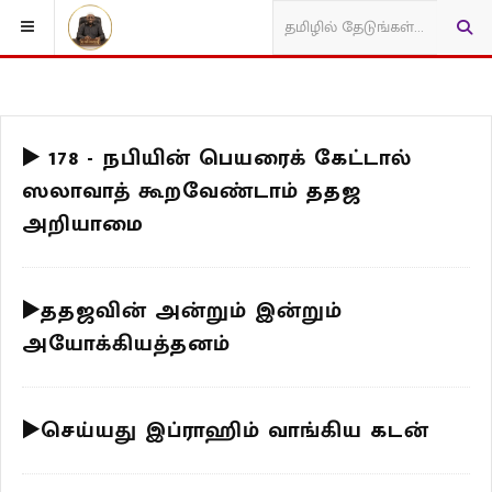
▶️ 178 - நபியின் பெயரைக் கேட்டால்
ஸலாவாத் கூறவேண்டாம் ததஜ
அறியாமை
▶️ததஜவின் அன்றும் இன்றும்
அயோக்கியத்தனம்
▶️செய்யது இப்ராஹிம் வாங்கிய கடன்