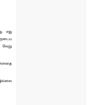
ு. எது
ாருடைய
த வேறு
உள்ளதை
 இல்லை