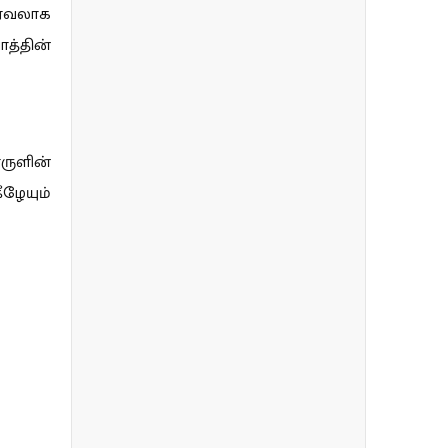
பரவலாக
ாத்தின்
ருளின்
ழேயும்