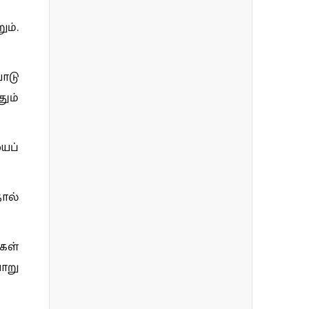
ம்.
ாடு
ும்
ைப்
ால்
கள்
ாறு