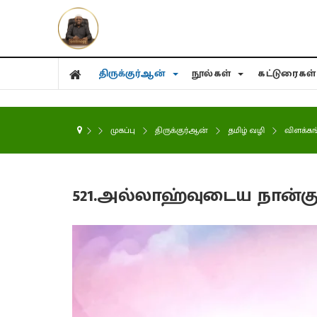
திருக்குர்ஆன்
நூல்கள்
கட்டுரைகள
முகப்பு
திருக்குர்ஆன்
தமிழ் வழி
விளக்கங
521.அல்லாஹ்வுடைய நான்கு