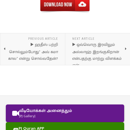
PREVIOUS ARTICLE
NEXT ARTICLE
▶️ ஹதீஸ் பற்றி
▶️ ஒவ்வொரு இரவிலும்
சொல்லும்போது” அவ் கமா
அல்லாஹ் இறங்குகிறான்
கால” என்று சொல்வதேன்?
என்பதற்கு மாற்று விளக்கம்
ஏன்
வீடியோக்கள் அனைத்தும்
[PJ Gallery]
PJ Quran APP